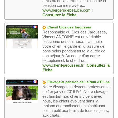
amis ou de la famille, la solution de la
pension canine s'avère...
www.bergersdebeauce.com
|
Consultez la Fiche
Chenil Clos des Jarousses
Responsable du Clos des Jarousses,
Vincent ANTOINE est un véritable
passionné des animaux. Il accueille
votre chien, le garde et lui assure de
bons soins pendant toute la durée de
son séjour. \nAu coeur d'un cadre
exceptionnel, le chenil du...
www.chenil-jarousses.fr
|
Consultez la
Fiche
Elevage et pension de La Nuit d'Elune
Notre élevage est devenu professionnel
ce 1er janvier 2016 !\n\nNotre élevage
est familial, nos chiens vivent avec
nous, les chiots évoluent dans la
maison et grandissent en s’habituant
petit à petit aux bruits de tous les jours,
aux chats,...