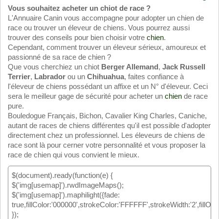
Vous souhaitez acheter un chiot de race ?
L'Annuaire Canin vous accompagne pour adopter un chien de
race ou trouver un éleveur de chiens. Vous pourrez aussi
trouver des conseils pour bien choisir votre
chien
.
Cependant, comment trouver un éleveur sérieux, amoureux et
passionné de sa race de chien ?
Que vous cherchiez un chiot
Berger Allemand
,
Jack Russell
Terrier
,
Labrador
ou un
Chihuahua
, faites confiance à
l'éleveur de chiens possédant un affixe et un N° d'éleveur. Ceci
sera le meilleur gage de sécurité pour acheter un
chien
de race
pure.
Bouledogue Français, Bichon, Cavalier King Charles, Caniche,
autant de races de chiens différentes qu'il est possible d'adopter
directement chez un professionnel. Les éleveurs de chiens de
race sont là pour cerner votre personnalité et vous proposer la
race de chien qui vous convient le mieux.
$(document).ready(function(e) {
$('img[usemap]').rwdImageMaps();
$('img[usemap]').maphilight({fade:
true,fillColor:'000000',strokeColor:'FFFFFF',strokeWidth:'2',fillOpac
});