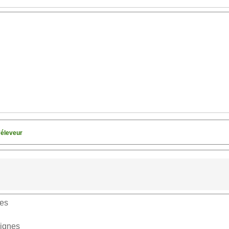
'éleveur
nes
aignes