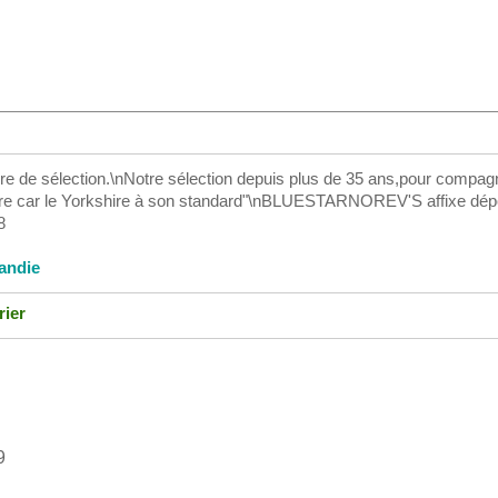
re de sélection.\nNotre sélection depuis plus de 35 ans,pour compag
iature car le Yorkshire à son standard"\nBLUESTARNOREV'S affixe dé
8
andie
rier
9