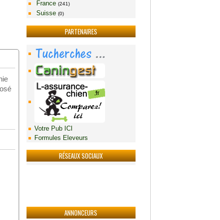
France
(241)
Suisse
(0)
PARTENAIRES
nie
posé
Votre Pub ICI
Formules Eleveurs
RÉSEAUX SOCIAUX
ANNONCEURS