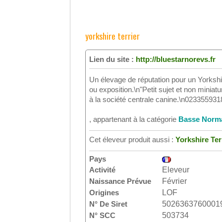
yorkshire terrier
Lien du site :
http://bluestarnorevs.fr
Un élevage de réputation pour un Yorkshi
ou exposition.\n"Petit sujet et non min
à la société centrale canine.\n023355931
, appartenant à la catégorie
Basse Norm
Cet éleveur produit aussi :
Yorkshire Ter
Pays
Activité
Eleveur
Naissance Prévue
Février
Origines
LOF
N° De Siret
5026363760001
N° SCC
503734