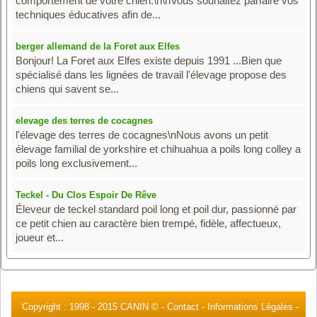
comportement de votre chien.\n\nVous souhaitez parfaire vos
techniques éducatives afin de...
berger allemand de la Foret aux Elfes
Bonjour! La Foret aux Elfes existe depuis 1991 ...Bien que
spécialisé dans les lignées de travail l'élevage propose des
chiens qui savent se...
elevage des terres de cocagnes
l'élevage des terres de cocagnes\nNous avons un petit
élevage familial de yorkshire et chihuahua a poils long colley a
poils long exclusivement...
Teckel - Du Clos Espoir De Rêve
Éleveur de teckel standard poil long et poil dur, passionné par
ce petit chien au caractère bien trempé, fidèle, affectueux,
joueur et...
Copyright : 1998 -
2015 CANIN ©
-
Contact
-
Informations Légales
-