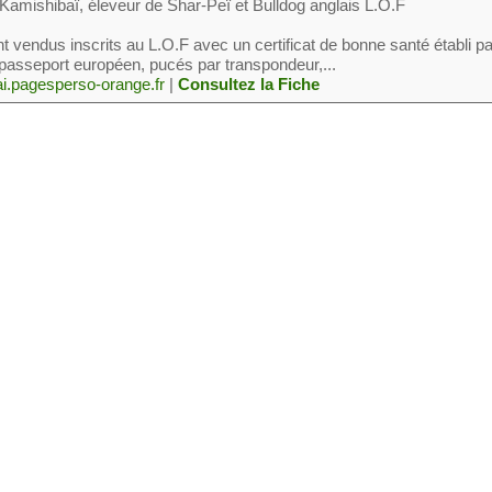
 Kamishibaï, éleveur de Shar-Peï et Bulldog anglais L.O.F
 vendus inscrits au L.O.F avec un certificat de bonne santé établi pa
 passeport européen, pucés par transpondeur,...
i.pagesperso-orange.fr
|
Consultez la Fiche