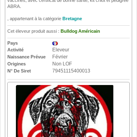
vaccinés, avec certificat de bonne santé, kit chiot et pedigree
ABRA.
, appartenant à la catégorie
Bretagne
Cet éleveur produit aussi :
Bulldog Américain
Pays
Activité
Eleveur
Naissance Prévue
Février
Origines
Non LOF
N° De Siret
79451115400013