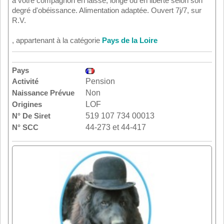
à votre compagnon en laisse, longe ou en liberté selon son
degré d'obéissance. Alimentation adaptée. Ouvert 7j/7, sur
R.V.
, appartenant à la catégorie
Pays de la Loire
Pays
Activité
Pension
Naissance Prévue
Non
Origines
LOF
N° De Siret
519 107 734 00013
N° SCC
44-273 et 44-417