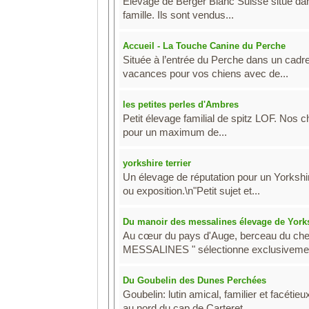
Elevage de Berger Blanc Suisse situé dan
famille. Ils sont vendus...
Accueil - La Touche Canine du Perche
Située à l’entrée du Perche dans un cadr
vacances pour vos chiens avec de...
les petites perles d'Ambres
Petit élevage familial de spitz LOF. Nos 
pour un maximum de...
yorkshire terrier
Un élevage de réputation pour un Yorkshi
ou exposition.\n"Petit sujet et...
Du manoir des messalines élevage de Yorks
Au cœur du pays d'Auge, berceau du chev
MESSALINES " sélectionne exclusivemen
Du Goubelin des Dunes Perchées
Goubelin: lutin amical, familier et facét
au nord du cap de Carteret...