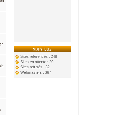
 en
er
STATISTIQUES
Sites référencés : 248
Sites en attente : 20
nie
Sites refusés : 32
Webmasters : 387
e