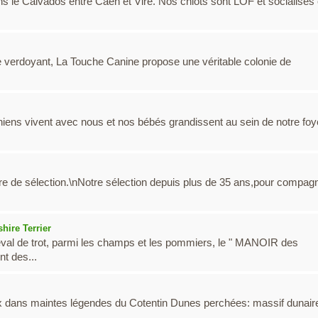
s le Calvados entre Caen et Vire. Nos chiots sont LOF et socialisés
e verdoyant, La Touche Canine propose une véritable colonie de
chiens vivent avec nous et nos bébés grandissent au sein de notre foy
re de sélection.\nNotre sélection depuis plus de 35 ans,pour compag
hire Terrier
al de trot, parmi les champs et les pommiers, le " MANOIR des
t des...
ieux dans maintes légendes du Cotentin Dunes perchées: massif dunair