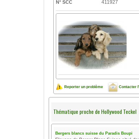
N° SCC
411927
Reporter un problème
Contacter l
Thématique proche de Hollywood Teckel
Bergers blancs suisse du Paradis Boupi