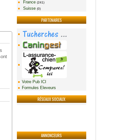
France
(241)
Suisse
(0)
PARTENAIRES
es
sont
Votre Pub ICI
Formules Eleveurs
RÉSEAUX SOCIAUX
ANNONCEURS