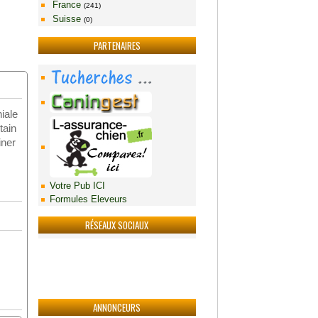
France
(241)
Suisse
(0)
PARTENAIRES
iale
tain
iner
Votre Pub ICI
Formules Eleveurs
RÉSEAUX SOCIAUX
ANNONCEURS