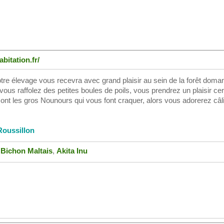
bitation.fr/
otre élevage vous recevra avec grand plaisir au sein de la forêt doman
ous raffolez des petites boules de poils, vous prendrez un plaisir cer
ont les gros Nounours qui vous font craquer, alors vous adorerez câl
oussillon
,
Bichon Maltais
,
Akita Inu